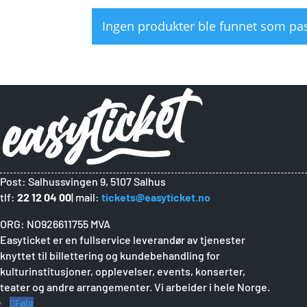
Ingen produkter ble funnet som pas
Post: Salhussvingen 9, 5107 Salhus
tlf:
22 12 04 00
| mail:
tickets@easyticket.no
ORG: NO926611755 MVA
Easyticket er en fullservice leverandør av tjenester
knyttet til billettering og kundebehandling for
kulturinstitusjoner, opplevelser, events, konserter,
teater og andre arrangementer. Vi arbeider i hele Norge.
Følg