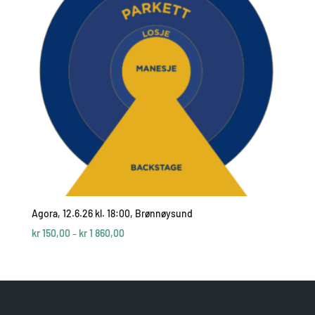
Agora, 12.6.26 kl. 18:00, Brønnøysund
Price
kr
150,00
–
kr
1 860,00
range:
kr 150,00
through
kr 1
860,00