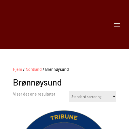
Hjem
/
Nordland
/ Brønnøysund
Brønnøysund
Viser det ene resultatet